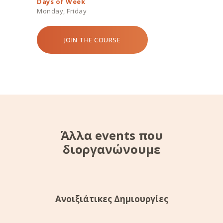
Days of Week
Monday, Friday
JOIN THE COURSE
Άλλα events που
διοργανώνουμε
Date:
July 23, 2020
Time:
20:00 - 23:00
Price:
€30
Ανοιξιάτικες Δημιουργίες
Date:
July 16, 2020
Time:
20:00 - 23:00
Price:
€30