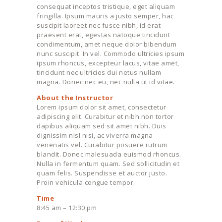
consequat inceptos tristique, eget aliquam
fringilla. Ipsum mauris a justo semper, hac
suscipit laoreet nec fusce nibh, id erat
praesent erat, egestas natoque tincidunt
condimentum, amet neque dolor bibendum
nunc suscipit. In vel. Commodo ultricies ipsum
ipsum rhoncus, excepteur lacus, vitae amet,
tincidunt nec ultricies dui netus nullam
magna. Donec nec eu, nec nulla ut id vitae.
About the Instructor
Lorem ipsum dolor sit amet, consectetur
adipiscing elit. Curabitur et nibh non tortor
dapibus aliquam sed sit amet nibh. Duis
dignissim nisl nisi, ac viverra magna
venenatis vel. Curabitur posuere rutrum
blandit. Donec malesuada euismod rhoncus.
Nulla in fermentum quam. Sed sollicitudin et
quam felis. Suspendisse et auctor justo.
Proin vehicula congue tempor.
Time
8:45 am – 12:30 pm