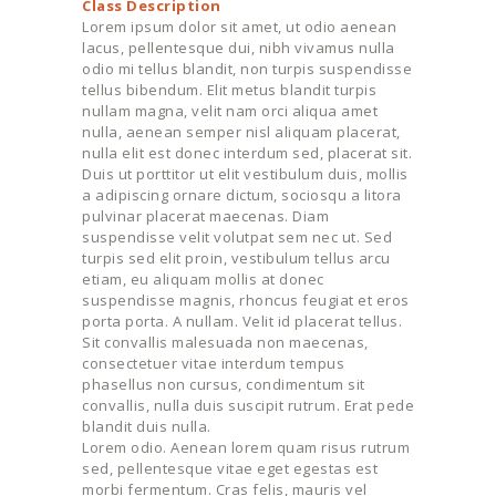
Class Description
Lorem ipsum dolor sit amet, ut odio aenean
lacus, pellentesque dui, nibh vivamus nulla
odio mi tellus blandit, non turpis suspendisse
tellus bibendum. Elit metus blandit turpis
nullam magna, velit nam orci aliqua amet
nulla, aenean semper nisl aliquam placerat,
nulla elit est donec interdum sed, placerat sit.
Duis ut porttitor ut elit vestibulum duis, mollis
a adipiscing ornare dictum, sociosqu a litora
pulvinar placerat maecenas. Diam
suspendisse velit volutpat sem nec ut. Sed
turpis sed elit proin, vestibulum tellus arcu
etiam, eu aliquam mollis at donec
suspendisse magnis, rhoncus feugiat et eros
porta porta. A nullam. Velit id placerat tellus.
Sit convallis malesuada non maecenas,
consectetuer vitae interdum tempus
phasellus non cursus, condimentum sit
convallis, nulla duis suscipit rutrum. Erat pede
blandit duis nulla.
Lorem odio. Aenean lorem quam risus rutrum
sed, pellentesque vitae eget egestas est
morbi fermentum. Cras felis, mauris vel