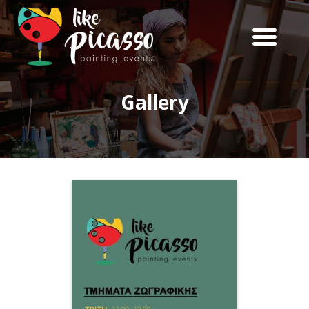
ΑΡΧΙΚΉ
ΠΟΙΟΙ ΕΊΜΑΣΤΕ
Gallery
ΥΠΗΡΕΣΊΕΣ
ΟΙ ΧΏΡΟΙ ΜΑΣ
GALLERY
ΕΠΙΚΟΙΝΩΝΊΑ
BOOK NOW