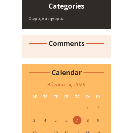
Categories
Χωρίς κατηγορία
Comments
Calendar
Αύγουστος 2026
ΔΕ
ΤΡ
ΤΕ
ΠΕ
ΠΑ
ΣΑ
ΚΥ
1
2
3
4
5
6
7
8
9
10
11
12
13
14
15
16