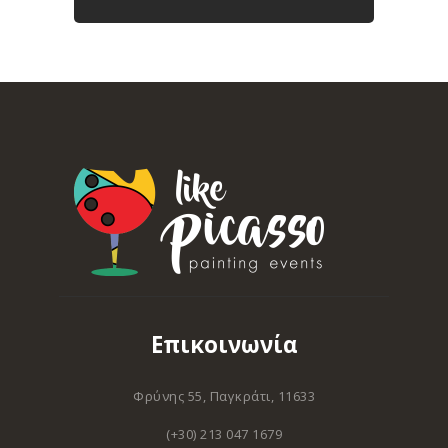
Επικοινωνία
Φρύνης 55, Παγκράτι, 11633
(+30) 213 047 1679