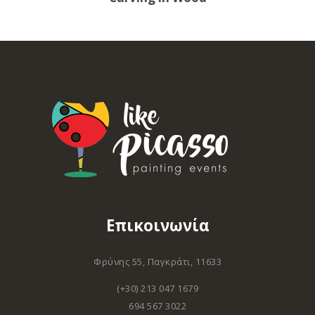
Επικοινωνία
Φρύνης 55, Παγκράτι, 11633
(+30) 213 047 1679
694 567 3022